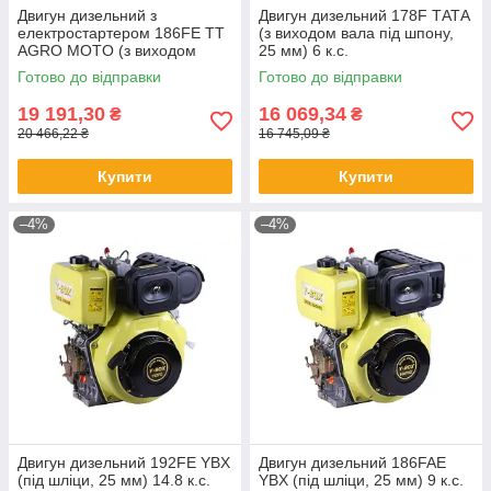
Двигун дизельний з
Двигун дизельний 178F ТАТА
електростартером 186FE TT
(з виходом вала під шпону,
AGRO MOTO (з виходом
25 мм) 6 к.с.
вала під шліци, 25 мм) 9 л.
Готово до відправки
Готово до відправки
19 191,30
16 069,34
₴
₴
20 466,22 ₴
16 745,09 ₴
Купити
Купити
–4%
–4%
Двигун дизельний 192FE YBX
Двигун дизельний 186FAE
(під шліци, 25 мм) 14.8 к.с.
YBX (під шліци, 25 мм) 9 к.с.