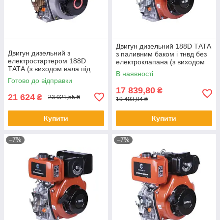
Двигун дизельний 188D ТАТА
Двигун дизельний з
з паливним баком і тнвд без
електростартером 188D
електроклапана (з виходом
ТАТА (з виходом вала під
вала під шліц, 25 мм) 11
В наявності
конус) 11 к.с.
Готово до відправки
17 839,80
₴
21 624
₴
23 921,55 ₴
19 403,04 ₴
Купити
Купити
–7%
–7%