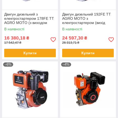
Двигун дизельний з
Двигун дизельний 192FE TT
електростартером 178FE TT
AGRO MOTO з
AGRO MOTO (з виходом
електростартером (вихід
вала під конус) 6 л.
вала під шліци, 25 мм) 14,8
В наявності
В наявності
к.с.
16 380,18
24 597,30
₴
₴
17 542,47 ₴
26 313,71 ₴
Купити
Купити
–6%
–4%