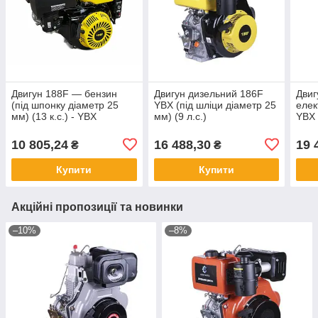
Двигун 188F — бензин
Двигун дизельний 186F
Двиг
(під шпонку діаметр 25
YBX (під шліци діаметр 25
елек
мм) (13 к.с.) - YBX
мм) (9 л.с.)
YBX 
25 мм
10 805,24
16 488,30
19 
₴
₴
Купити
Купити
Акційні пропозиції та новинки
–10%
–8%