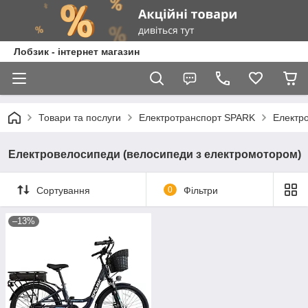
Лобзик - інтернет магазин
Товари та послуги
Електротранспорт SPARK
Електр
Електровелосипеди (велосипеди з електромотором)
Сортування
0
Фільтри
–13%