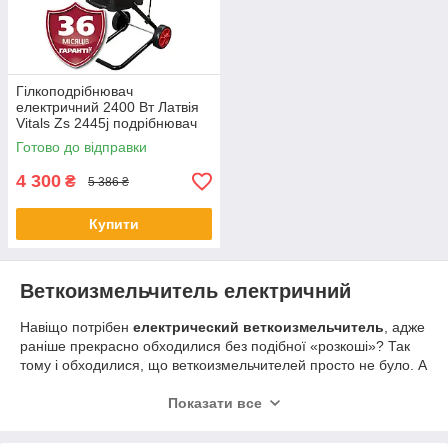
Гілкоподрібнювач
електричний 2400 Вт Латвія
Vitals Zs 2445j подрібнювач
гілок електричний
Готово до відправки
4 300
₴
5 386 ₴
Купити
Веткоизмельчитель електричний
Навіщо потрібен
е
лектрический веткоизмельчитель
, адже
раніше прекрасно обходилися без подібної «розкоші»? Так
тому і обходилися, що веткоизмельчителей просто не було. А
адже часто після наведення порядку в саду або парку,
обрізки дерев або розчищення заростей чагарнику
Показати все
залишаються гори листя, сучків, гілок і навіть невеликі
стовбури дерев. Раніше все це «добро» спалювали на