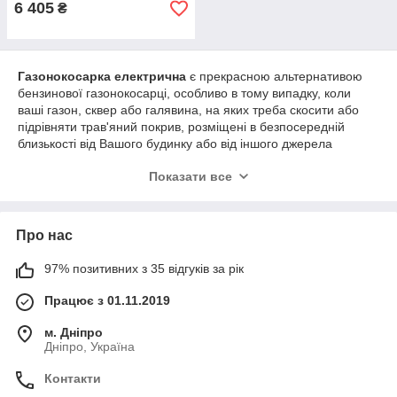
6 405
₴
Газонокосарка електрична
є прекрасною альтернативою
бензинової газонокосарці, особливо в тому випадку, коли
ваші газон, сквер або галявина, на яких треба скосити або
підрівняти трав'яний покрив, розміщені в безпосередній
близькості від Вашого будинку або від іншого джерела
електроенергії.
Показати все
За своєю будовою і призначенням газонокосарка електрична
мало чим відрізняється від своїх бензинових побратимів, за
винятком того, що замість двотактного або чотиритактного
Про нас
двигуна внутрішнього згоряння на ній встановлений
електричний двигун.
97% позитивних з 35 відгуків за рік
Установка на газонокосарку
електричного двигуна замість
Працює з 01.11.2019
бензинового мотора дає кілька
важливих переваг
м. Дніпро
Дніпро, Україна
конструкція газонокосарки простіше, а значить
Контакти
електричний агрегат дешевше;