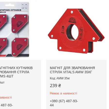
АГНІТНИХ КУТНИКІВ
МАГНІТ ДЛЯ ЗВАРЮВАННЯ
РЮВАННЯ СТРІЛА
СТРІЛА VITALS AMW 35КГ
WMS 4ШТ
AMW 35кг
4шт
239 ₴
Немає в наявності
аявності
+380 (67) 487-93-
 487-93-
44