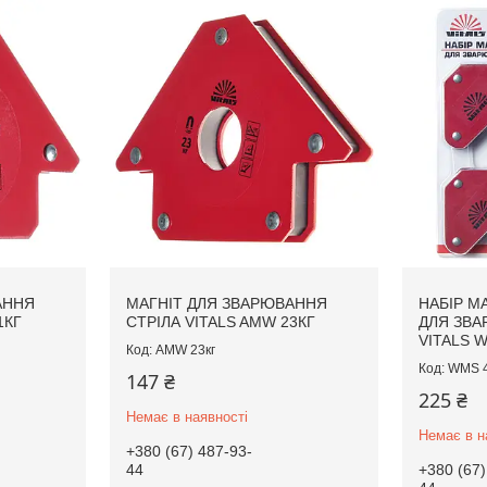
АННЯ
МАГНІТ ДЛЯ ЗВАРЮВАННЯ
НАБІР М
1КГ
СТРІЛА VITALS AMW 23КГ
ДЛЯ ЗВА
VITALS 
AMW 23кг
WMS 
147 ₴
225 ₴
Немає в наявності
Немає в н
+380 (67) 487-93-
44
+380 (67)