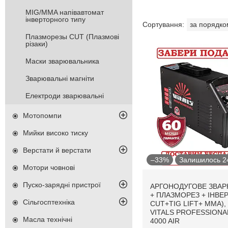
MIG/MMA напівавтомат
інверторного типу
Плазморезы CUT (Плазмові
різаки)
Маски зварювальника
Зварювальні магніти
Електроди зварювальні
Мотопомпи
Мийки високо тиску
Верстати й верстати
–33%
Залишилось 24
Мотори човнові
Пуско-зарядні пристрої
АРГОНОДУГОВЕ ЗВАР
+ ПЛАЗМОРЕЗ + ІНВЕР
Сільгосптехніка
CUT+TIG LIFT+ ММА),
VITALS PROFESSIONA
Масла технічні
4000 AIR