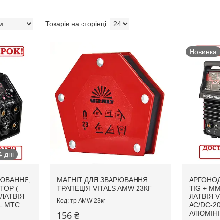
Новинка
 дні
ЮВАННЯ,
МАГНІТ ДЛЯ ЗВАРЮВАННЯ
АРГОНО
ТОР (
ТРАПЕЦІЯ VITALS AMW 23КГ
ТIG + ММ
 ЛАТВІЯ
ЛАТВІЯ 
тр AMW 23кг
L MTC
AC/DC-20
156 ₴
АЛЮМІНІ