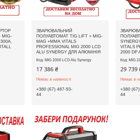
РТОР
ЗВАРЮВАЛЬНИЙ
ЗВАРЮВ
 MIG-
ПОЛУАВТОМАТ TIG LIFT + MIG-
ПОЛУАВТ
 300А,
MAG +ММА VITALS
SYNERGY 
ITALL
PROFESSIONAL MIG 2000 LCD
VITALS 
ALU SYNERGY ДЛЯ АЛЮМІНІЯ
2000 DP
MIG 2000 LCD Alu Synergy
MIG 2
17 386 ₴
29 739 
Немає в наявності
Немає в н
+380 (67) 487-93-
+380 (67)
44
44