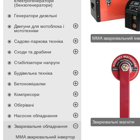
електрогенератори
(бензогенератори)
Генератори дизельні
Двигуни для мотоблока і
мототехніки
MMA зварювальний інв
Садово-паркова техніка
Сходи та драбини
Стабілізатори напруги
Будівельна техніка
Бетономішалки
Компресори
Обігрівачі
Насосне обладнання
Зварювальні магніти
Зварювальне обладнання
MMA зварювальний інвертор