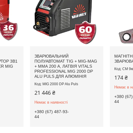
ЗВАРЮВАЛЬНИЙ
МАГНІТН
РТОР 3В1
ПОЛУАВТОМАТ TIG + MIG-MAG
ЗВАРЮВА
ER MIG
+ ММА 200 А, ЛАТВІЯ VITALS
CM 9к
PROFESSIONAL MIG 2000 DP
ALU PULS ДЛЯ АЛЮМІНІЯ
174 ₴
MIG 2000 DP Alu Puls
Немає в н
21 446 ₴
+380 (67)
44
Немає в наявності
+380 (67) 487-93-
44