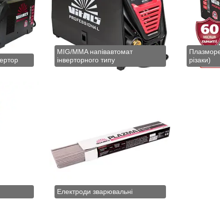
MIG/MMA напівавтомат
Плазморе
ертор
інверторного типу
різаки)
Електроди зварювальні