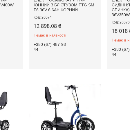
ІЙ-
ЕЛЕКТРОСАМОКАТ ЛІТІЙ-
ЕЛЕКТРО
6V400W
ІОННИЙ З БЛЮТУЗОМ TTG SM
СИДІННЯ
F6 36V 6.6AH ЧОРНИЙ
СПИНКА)
36V350W
26074
26076
12 898,08 ₴
18 018 
Немає в наявності
Немає в н
+380 (67) 487-93-
44
+380 (67)
44