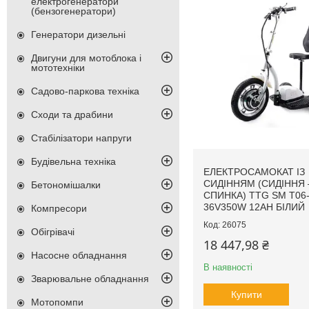
електрогенератори
(бензогенератори)
Генератори дизельні
Двигуни для мотоблока і
мототехніки
Садово-паркова техніка
Сходи та драбини
Стабілізатори напруги
Будівельна техніка
ЕЛЕКТРОСАМОКАТ ІЗ
СИДІННЯМ (СИДІННЯ
Бетономішалки
СПИНКА) TTG SM T06
36V350W 12AH БІЛИЙ
Компресори
26075
Обігрівачі
18 447,98 ₴
Насосне обладнання
В наявності
Зварювальне обладнання
Купити
Мотопомпи