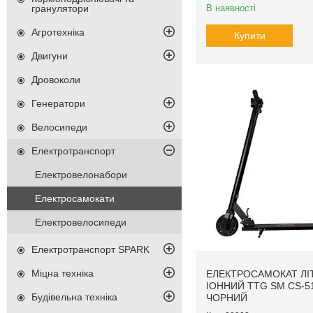
В наявності
гранулятори
Агротехніка
Купити
Двигуни
Дровоколи
Генератори
Велосипеди
Електротранспорт
Електровелонабори
Електросамокати
Електровелосипеди
Електротранспорт SPARK
Міцна техніка
ЕЛЕКТРОСАМОКАТ ЛІТ
ІОННИЙ TTG SM CS-5
Будівельна техніка
ЧОРНИЙ