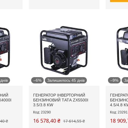
днів
–6%
Залишилось 45 днів
–9%
З
РНИЙ
ГЕНЕРАТОР ІНВЕРТОРНИЙ
ГЕНЕРАТ
4000I
БЕНЗИНОВИЙ ТАТА ZX5500I
БЕНЗИНО
3.5/3.8 KW
4.5/4.8 K
23290
23291
16 578,40 ₴
18 909,
,40 ₴
17 614,55 ₴