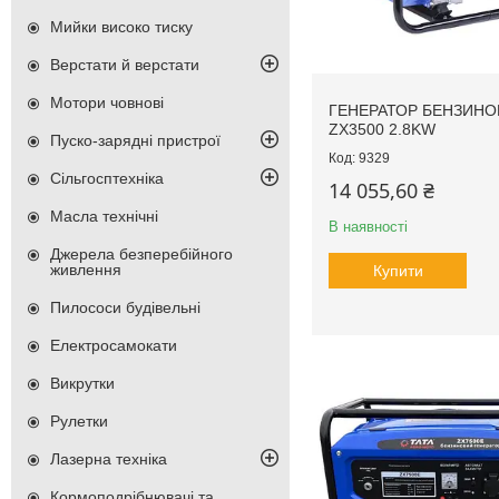
Мийки високо тиску
Верстати й верстати
Мотори човнові
ГЕНЕРАТОР БЕНЗИНО
ZX3500 2.8KW
Пуско-зарядні пристрої
9329
Сільгосптехніка
14 055,60 ₴
Масла технічні
В наявності
Джерела безперебійного
живлення
Купити
Пилососи будівельні
Електросамокати
Викрутки
Рулетки
Лазерна техніка
Кормоподрібнювачі та