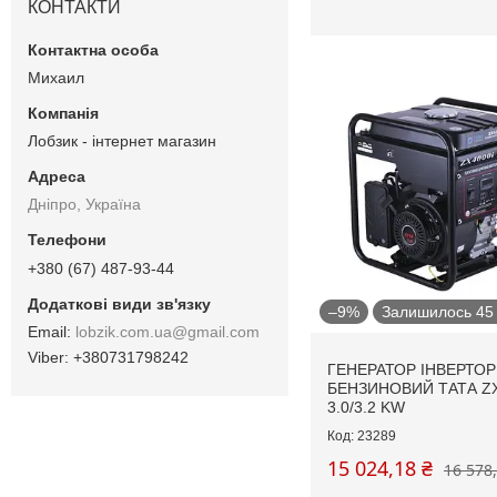
КОНТАКТИ
Михаил
Лобзик - інтернет магазин
Дніпро, Україна
+380 (67) 487-93-44
–9%
Залишилось 45 
lobzik.com.ua@gmail.com
+380731798242
ГЕНЕРАТОР ІНВЕРТО
БЕНЗИНОВИЙ ТАТА ZX
3.0/3.2 KW
23289
15 024,18 ₴
16 578