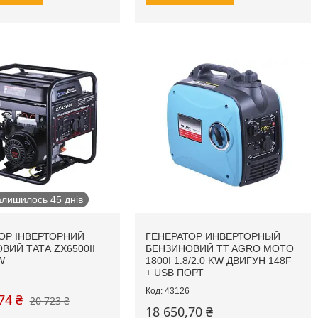
алишилось 45 днів
ОР ІНВЕРТОРНИЙ
ГЕНЕРАТОР ИНВЕРТОРНЫЙ
ВИЙ ТАТА ZX6500II
БЕНЗИНОВИЙ TT AGRO MOTO
W
1800I 1.8/2.0 KW ДВИГУН 148F
+ USB ПОРТ
43126
74 ₴
20 723 ₴
18 650,70 ₴