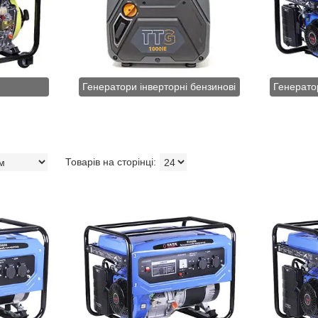
Генератори інверторні бензинові
Генерато