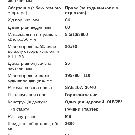
частини, мм
Обертання (з боку ручного
Праве (за годинниковою
стартера)
стрілкою)
Хід поршня, мм
64
Діаметр циліндра, мм
88
Максимальна потужність,
9.5/13/3600
кВт/л.с./об.мін
Міжцентрове найближче
90х90
до валу отворів кріплення
КПП, мм
Діаметр шпонувальної
25
частини, мм
Міжцентрове отворів
195х80 - 110
кріплення двигуна, мм
Рекомендована олива
SAE 10W-30/40
Розташування вала
Горизонтальне
Конструкція двигуна
Одноциліндровий, OHV25°
Тип старту
Ручний стартер
Різь внутрішня
М8
Швидкість обертання, об/
3600
хв