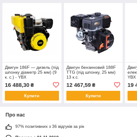
Двигун 186F — дизель (під
Двигун бензиновий 188F
Двиг
шпонку діаметр 25 мм) (9
TTG (під шпонку, 25 мм)
елек
к. с.) - YBX
13 к.с.
YBX 
25 мм
16 488,30
12 467,59
19 
₴
₴
Купити
Купити
Про нас
97% позитивних з 36 відгуків за рік