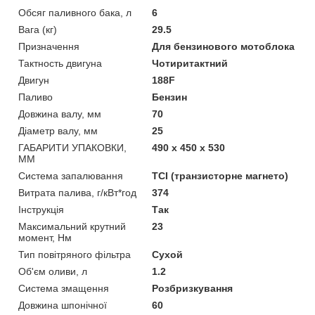
Обсяг паливного бака, л
6
Вага (кг)
29.5
Призначення
Для бензинового мотоблока
Тактность двигуна
Чотиритактний
Двигун
188F
Паливо
Бензин
Довжина валу, мм
70
Діаметр валу, мм
25
ГАБАРИТИ УПАКОВКИ,
490 x 450 x 530
ММ
Система запалювання
ТСI (транзисторне магнето)
Витрата палива, г/кВт*год
374
Інструкція
Так
Максимальний крутний
23
момент, Нм
Тип повітряного фільтра
Сухой
Об'єм оливи, л
1.2
Система змащення
Розбризкування
Довжина шпонічної
60