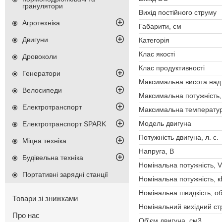
гранулятори
Вихід постійного струму
Агротехніка
Габарити, см
Двигуни
Категорія
Клас якості
Дровоколи
Клас продуктивності
Генератори
Максимальна висота над 
Велосипеди
Максимальна потужність,
Електротранспорт
Максимальна температур
Модель двигуна
Електротранспорт SPARK
Потужність двигуна, л. с.
Міцна техніка
Напруга, В
Будівельна техніка
Номінальна потужність, V
Портативні зарядні станції
Номінальна потужність, к
Номінальна швидкість, об
Товари зі знижками
Номінальний вихідний стр
Про нас
Об'єм двигуна, см3