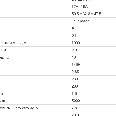
12V, 7.8A
50.5 х 32.8 х 47.5
Генератор
А
G1
рівнем моря, м
1000
 кВт
2.0
а, °С
40
148F
2.85
230
230
Вт
1.8
/хв.
5000
ум змінного струму, А
7.8
79.8