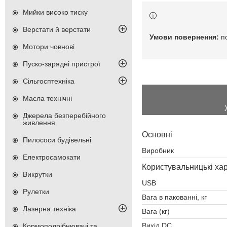
Мийки високо тиску
Верстати й верстати
п
Мотори човнові
Пуско-зарядні пристрої
Сільгосптехніка
Масла технічні
Джерела безперебійного
живлення
Основні
Пилососи будівельні
Виробник
Електросамокати
Користувальницькі ха
Викрутки
USB
Рулетки
Вага в пакованні, кг
Лазерна техніка
Вага (кг)
Вихід DC
Кормоподрібнювачі та