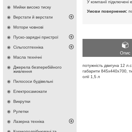
У компанії підключені 
Мийки високо тиску
п
Верстати й верстати
Мотори човнові
Пуско-зарядні пристрої
Сільгосптехніка
Опис
Масла технічні
потужність двигуна 12 л.с
Джерела безперебійного
габарити 845х440х700, ти
живлення
олії 1,5 л
Пилососи будівельні
Електросамокати
Викрутки
Рулетки
Лазерна техніка
Кормоподрібнювачі та