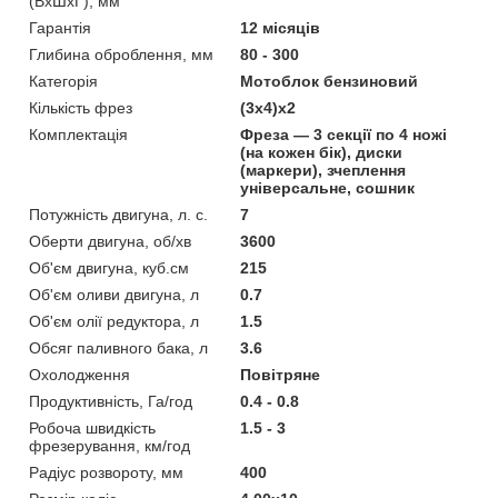
(ВхШхГ), мм
Гарантія
12 місяців
Глибина оброблення, мм
80 - 300
Категорія
Мотоблок бензиновий
Кількість фрез
(3х4)х2
Комплектація
Фреза — 3 секції по 4 ножі
(на кожен бік), диски
(маркери), зчеплення
універсальне, сошник
Потужність двигуна, л. с.
7
Оберти двигуна, об/хв
3600
Об'єм двигуна, куб.см
215
Об'єм оливи двигуна, л
0.7
Об'єм олії редуктора, л
1.5
Обсяг паливного бака, л
3.6
Охолодження
Повітряне
Продуктивність, Га/год
0.4 - 0.8
Робоча швидкість
1.5 - 3
фрезерування, км/год
Радіус розвороту, мм
400