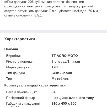
об'єм двигуна: 206 куб.см, тип палива: бензин, тип
охолодження: повітряне примусове, тип запуску: ручний
стартер потужність двигуна: 7 л.с., діаметр циліндра: 70 мм,
ступінь стиснення: 8.5:1
Характеристики
Основні
Виробник
TT AGRO MOTO
Кількість передач
3 вперед/1 назад
Марка двигуна
170F
Тип двигуна
Бензиновий
Тип
Мотоблок
Користувальницькі характеристики
Вага в пакованні, кг
84
Повітряний фільтр
Інерційно-оливного типу
Габарити в пакованні
910 х 455 х 650