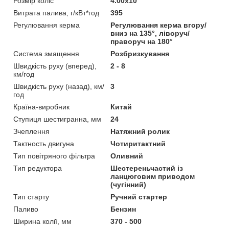
Розмір коліс
4.00х10
Витрата палива, г/кВт*год
395
Регулювання керма
Регулювання керма вгору/
вниз на 135°, ліворуч/
праворуч на 180°
Система змащення
Розбризкування
Швидкість руху (вперед),
2 - 8
км/год
Швидкість руху (назад), км/
3
год
Країна-виробник
Китай
Ступиця шестигранна, мм
24
Зчеплення
Натяжний ролик
Тактность двигуна
Чотиритактний
Тип повітряного фільтра
Оливний
Тип редуктора
Шестереньчастий із
ланцюговим приводом
(чугінний)
Тип старту
Ручний стартер
Паливо
Бензин
Ширина колії, мм
370 - 500