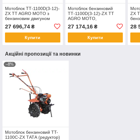
Мотоблок ТТ-1100D(3-12)-
Мотоблок бензиновий
Мото
ZX TT AGRO MOTO з
ТТ-1100D(3-12)-ZX TT
ZX 
бензиновим двигуном
AGRO MOTO,
бенз
177F, 9 л.
(редукторний 3+1) двигун
188F
27 696,74
27 174,16
28 
₴
₴
177F, 9 л.с., колесо 5*12
Купити
Купити
Акційні пропозиції та новинки
–8%
Мотоблок бензиновий TT-
1100C-ZX ТАТА (редуктор)