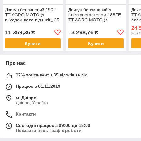
Двигун бензиновий 190F
Двигун бензиновий з
Двиг
TT AGRO MOTO (з
електростартером 188FE
TT 
виходом вала під шліц, 25
TT AGRO MOTO (з
елек
мм) 15 к.с.
виходом вала під шліци,
вала
24 
25 мм) 13 л.с.
14,8 
11 359,36
13 298,76
₴
₴
26 31
Купити
Купити
Про нас
97% позитивних з 35 відгуків за рік
Працює з 01.11.2019
м. Дніпро
Дніпро, Україна
Контакти
Сьогодні працює з 09:00 до 18:00
Показати весь графік роботи