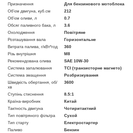
Призначення
Для бензинового мотоблока
Об'єм двигуна, куб.см
212
Об'єм оливи, л
0.7
Обсяг паливного бака, л
3.6
Охолодження
Повітряне
Розташування вала
Горизонтальне
Витрата палива, г/кВт*год
360
Різь внутрішня
М8
Рекомендована олива
SAE 10W-30
Система запалювання
TCI (транзисторне магнето)
Система змащення
Розбризкування
Швидкість обертання, об/
3600
хв
Ступінь стиснення
8.5:1
Країна-виробник
Китай
Тактность двигуна
Чотиритактний
Тип повітряного фільтра
Сухой
Тип старту
Електростартер
Паливо
Бензин