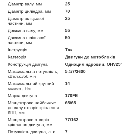
Діаметр валу, мм
25
Діаметр циліндра, мм
70
Діаметр шліцьової
25
частини, мм
Довжина валу, мм
55
Довжина шліцьової
50
частини, мм
Інструкція
Так
Категорія
Двигуни до мотоблоків
Конструкція двигуна
Одноциліндровий, OHV25°
Максимальна потужність,
5.1/7/3600
кВт/л.с./об.мін
Максимальний крутний
14
момент, Нм
Марка двигуна
170FE
Міжцентрове найближче
65/65
до валу отворів кріплення
КПП, мм
Міжцентрове отворів
77/162
кріплення двигуна, мм
Потужність двигуна, л. с.
7