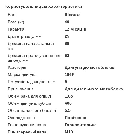
Користувальницькі характеристики
Вал
Шпонка
Вага (кг)
49
Гарантія
12 місяців
Діаметр валу, мм
25
Довжина вала загальна,
88
мм
Довжина проточування під
63
шпону, мм
Категорія
Двигуни до мотоблоків
Марка двигуна
186F
Потужність двигуна, л. с.
9
Призначення
Для дизельного мотоблока
Об'єм бака для олії, л
1.65
Об'єм двигуна, куб.см
406
Обсяг паливного бака, л
5.5
Охолодження
Повітряне
Розташування вала
Горизонтальне
Різь всередині вала
М10