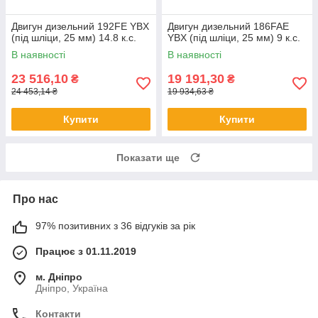
Двигун дизельний 192FE YBX
Двигун дизельний 186FAE
(під шліци, 25 мм) 14.8 к.с.
YBX (під шліци, 25 мм) 9 к.с.
В наявності
В наявності
23 516,10
19 191,30
₴
₴
24 453,14 ₴
19 934,63 ₴
Купити
Купити
Показати ще
Про нас
97% позитивних з 36 відгуків за рік
Працює з 01.11.2019
м. Дніпро
Дніпро, Україна
Контакти