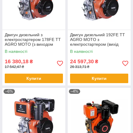
Двигун дизельний з
Двигун дизельний 192FE TT
електростартером 178FE TT
AGRO MOTO з
AGRO MOTO (з виходом
електростартером (вихід
вала під конус) 6 л.
вала під шліци, 25 мм) 14,8
В наявності
В наявності
к.с.
16 380,18
24 597,30
₴
₴
17 542,47 ₴
26 313,71 ₴
Купити
Купити
–6%
–4%