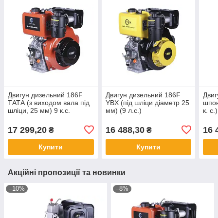
Двигун дизельний 186F
Двигун дизельний 186F
Двиг
ТАТА (з виходом вала під
YBX (під шліци діаметр 25
шпон
шліци, 25 мм) 9 к.с.
мм) (9 л.с.)
к. с.
17 299,20
16 488,30
16 
₴
₴
Купити
Купити
Акційні пропозиції та новинки
–10%
–8%