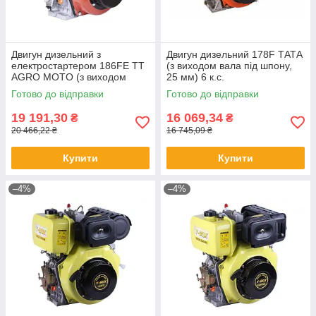
Двигун дизельний з
Двигун дизельний 178F ТАТА
електростартером 186FE TT
(з виходом вала під шпону,
AGRO MOTO (з виходом
25 мм) 6 к.с.
вала під шліци, 25 мм) 9 л.
Готово до відправки
Готово до відправки
19 191,30
16 069,34
₴
₴
20 466,22 ₴
16 745,09 ₴
Купити
Купити
–4%
–4%