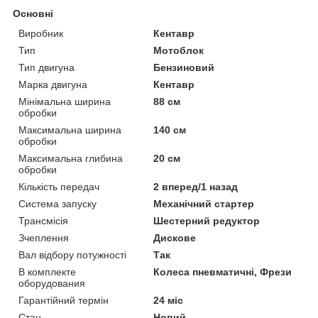
Основні
Виробник
Кентавр
Тип
Мотоблок
Тип двигуна
Бензиновий
Марка двигуна
Кентавр
Мінімальна ширина
88 см
обробки
Максимальна ширина
140 см
обробки
Максимальна глибина
20 см
обробки
Кількість передач
2 вперед/1 назад
Система запуску
Механічний стартер
Трансмісія
Шестерний редуктор
Зчеплення
Дискове
Вал відбору потужності
Так
В комплекте
Колеса пневматичні, Фрези
оборудования
Гарантійний термін
24 міс
Стан
Новий