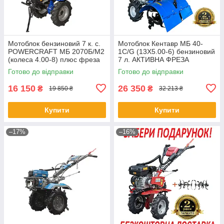
Мотоблок бензиновий 7 к. с.
Мотоблок Кентавр МБ 40-
POWERCRAFT МБ 2070Б/М2
1С/G (13Х5.00-6) бензиновий
(колеса 4.00-8) плюс фреза
7 л. АКТИВНА ФРЕЗА
Готово до відправки
Готово до відправки
16 150
26 350
₴
₴
19 850 ₴
32 213 ₴
Купити
Купити
–17%
–16%