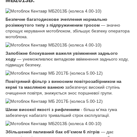
МБ2013Б:
Безпечне багатодискове зчеплення нормально
розімкнутого типу з підпружиненим тросом
— значно
спрощує керування мотоблоком, збільшує безпеку оператора
мотоблока.
Запобіжне блокування важеля увімкнення заднього
ходу
— унеможливлює випадкове ввімкнення заднього ходу,
підвищує безпеку.
Повітряний фільтр з виносним повітрозабірником на
кермі та масляною ванною
забезпечує високий ступінь
очищення повітря, знижується знос поршневої групи.
Шини високої якості з рифленням
- більш м'яка гума
забезпечує набагато триваліший строк єксплуатації.
Збільшений паливний бак об’ємом 6 літрів
— дає