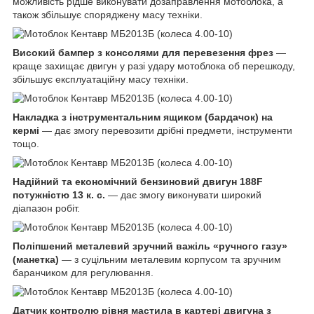
можливість рідше виконувати дозаправлення мотоблока, а
також збільшує споряджену масу техніки.
Високий бампер з консолями для перевезення фрез
—
краще захищає двигун у разі удару мотоблока об перешкоду,
збільшує експлуатаційну масу техніки.
Накладка з інструментальним ящиком (бардачок) на
кермі
— дає змогу перевозити дрібні предмети, інструменти
тощо.
Надійний та економічний бензиновий двигун 188F
потужністю 13 к. с.
— дає змогу виконувати широкий
діапазон робіт.
Поліпшений металевий зручний важіль «ручного газу»
(манетка)
— з суцільним металевим корпусом та зручним
баранчиком для регулювання.
Датчик контролю рівня мастила в картері двигуна з