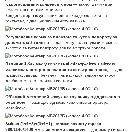
іскрогасильним конденсатором
— захист двигуна за
недостатнього рівня мастила.
Конденсатор блокує виникнення випадкової іскри на
контактах, підвищує захищеність датчика.
Регулювання керма за висотою та кутом повороту за
допомогою 2 гвинтів
— дає змогу налаштувати кермо за
висотою та кутом повороту для комфортної роботи.
Паливний бак має у горловині фільтр-сітку з міткою
максимального рівня палива та фільтр на виході
— для
кращої фільтрації бензину і, як наслідок, зниження зносу
карбюратора та паливної системи.
Об’ємний металевий кожух на глушнику з додатковою
решіткою
— захищає від можливих опіків оператора
мотоблока.
Змінна (1+1+3)+(3+1+1) ширина захвату фрези
880/1140/1400 мм зі знімними секціями
— дає змогу вибрати