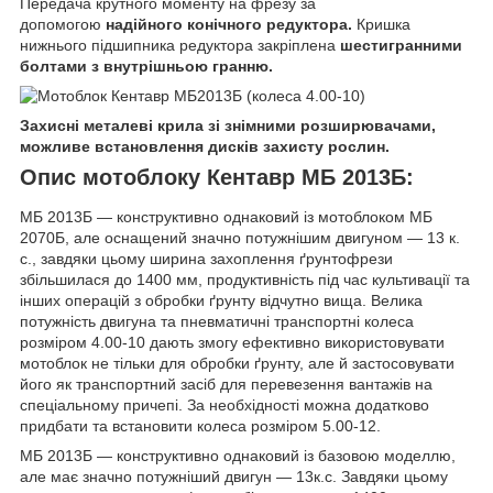
Передача крутного моменту на фрезу за
допомогою
надійного конічного редуктора.
Кришка
нижнього підшипника редуктора закріплена
шестигранними
болтами з внутрішньою гранню.
Захисні металеві крила зі знімними розширювачами,
можливе встановлення дисків захисту рослин.
Опис мотоблоку Кентавр МБ 2013Б:
МБ 2013Б — конструктивно однаковий із мотоблоком МБ
2070Б, але оснащений значно потужнішим двигуном — 13 к.
с., завдяки цьому ширина захоплення ґрунтофрези
збільшилася до 1400 мм, продуктивність під час культивації та
інших операцій з обробки ґрунту відчутно вища. Велика
потужність двигуна та пневматичні транспортні колеса
розміром 4.00-10 дають змогу ефективно використовувати
мотоблок не тільки для обробки ґрунту, але й застосовувати
його як транспортний засіб для перевезення вантажів на
спеціальному причепі. За необхідності можна додатково
придбати та встановити колеса розміром 5.00-12.
МБ 2013Б — конструктивно однаковий із базовою моделлю,
але має значно потужніший двигун — 13к.с. Завдяки цьому