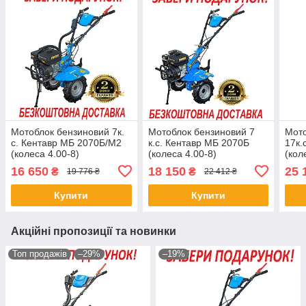
Мотоблок бензиновий 7к.
Мотоблок бензиновий 7
Мото
с. Кентавр МБ 2070Б/М2
к.с. Кентавр МБ 2070Б
17к.
(колеса 4.00-8)
(колеса 4.00-8)
(кол
культиватор бензиновий
куль
16 650
18 150
25 
₴
₴
19 776 ₴
22 412 ₴
Купити
Купити
Акційні пропозиції та новинки
Топ продажів
–29%
–19%