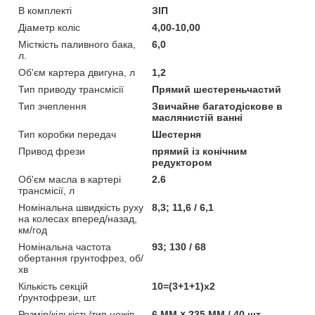
В комплекті
ЗІП
Діаметр коліс
4,00-10,00
Місткість паливного бака,
6,0
л.
Об'єм картера двигуна, л
1,2
Тип приводу трансмісії
Прямий шестереньчастий
Тип зчеплення
Звичайне багатодіскове в
маслянистій ванні
Тип коробки передач
Шестерня
Привод фрези
прямий із конічним
редуктором
Об'єм масла в картері
2.6
трансмісії, л
Номінальна швидкість руху
8,3; 11,6 / 6,1
на колесах вперед/назад,
км/год
Номінальна частота
93; 130 / 68
обертання грунтофрез, об/
хв
Кількість секцій
10=(3+1+1)х2
ґрунтофрези, шт.
Розмір/кількість/тип ножів
6 ММ × 235 ММ / 40 шт.