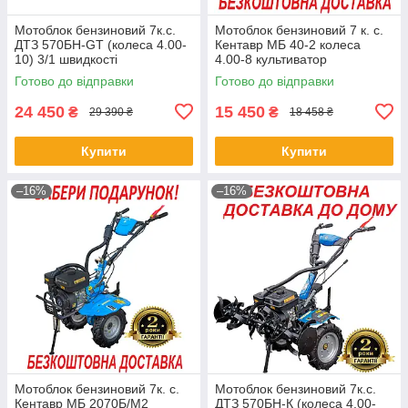
Мотоблок бензиновий 7к.с.
Мотоблок бензиновий 7 к. с.
ДТЗ 570БН-GT (колеса 4.00-
Кентавр МБ 40-2 колеса
10) 3/1 швидкості
4.00-8 культиватор
бензиновий
Готово до відправки
Готово до відправки
24 450
15 450
₴
₴
29 390 ₴
18 458 ₴
Купити
Купити
–16%
–16%
Мотоблок бензиновий 7к. с.
Мотоблок бензиновий 7к.с.
Кентавр МБ 2070Б/М2
ДТЗ 570БН-К (колеса 4.00-