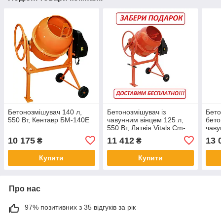
Бетонозмішувач 140 л,
Бетонозмішувач із
Бето
550 Вт, Кентавр БМ-140Е
чавунним вінцем 125 л,
бето
550 Вт, Латвія Vitals Cm-
чаву
125a
650В
10 175
11 412
13 
₴
₴
160
Купити
Купити
Про нас
97% позитивних з 35 відгуків за рік