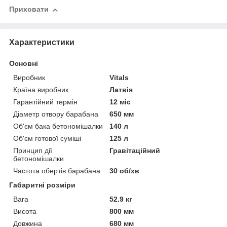
Приховати
Характеристики
Основні
Виробник
Vitals
Країна виробник
Латвія
Гарантійний термін
12 міс
Діаметр отвору барабана
650 мм
Об'єм бака бетономішалки
140 л
Об'єм готової суміші
125 л
Принцип дії
Гравітаційний
бетономішалки
Частота обертів барабана
30 об/хв
Габаритні розміри
Вага
52.9 кг
Висота
800 мм
Довжина
680 мм