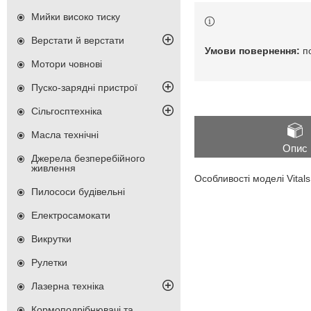
Мийки високо тиску
Верстати й верстати
п
Мотори човнові
Пуско-зарядні пристрої
Сільгосптехніка
Масла технічні
Опис
Джерела безперебійного
живлення
Особливості моделі Vita
Пилососи будівельні
Електросамокати
Викрутки
Рулетки
Лазерна техніка
Кормоподрібнювачі та